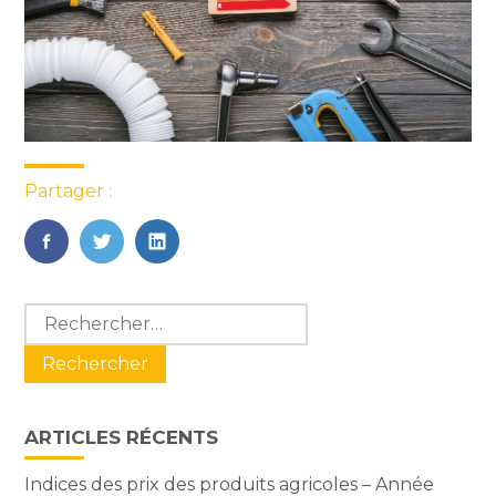
Partager :
FaceBook
Twitter
LinkedIn
Blog
Rechercher :
sidebar
ARTICLES RÉCENTS
Indices des prix des produits agricoles – Année