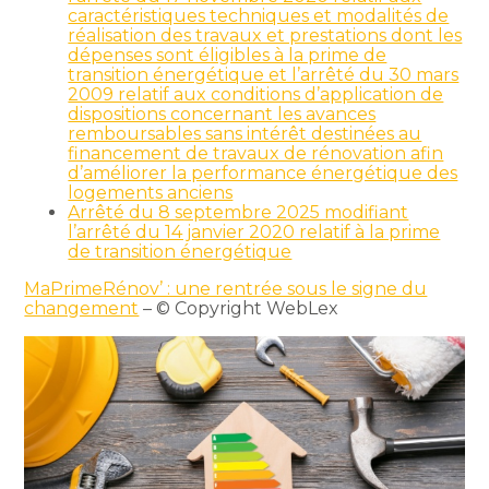
caractéristiques techniques et modalités de
réalisation des travaux et prestations dont les
dépenses sont éligibles à la prime de
transition énergétique et l’arrêté du 30 mars
2009 relatif aux conditions d’application de
dispositions concernant les avances
remboursables sans intérêt destinées au
financement de travaux de rénovation afin
d’améliorer la performance énergétique des
logements anciens
Arrêté du 8 septembre 2025 modifiant
l’arrêté du 14 janvier 2020 relatif à la prime
de transition énergétique
MaPrimeRénov’ : une rentrée sous le signe du
changement
– © Copyright WebLex