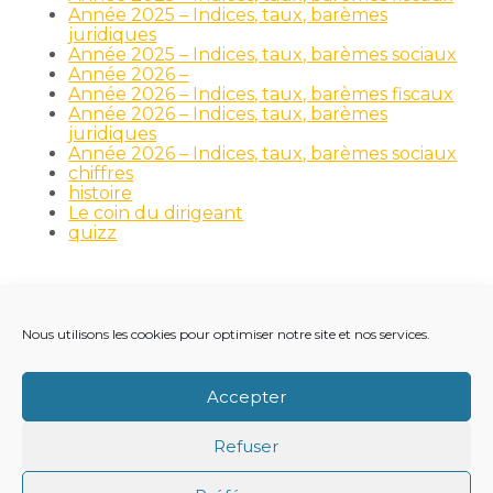
Année 2025 – Indices, taux, barèmes
juridiques
Année 2025 – Indices, taux, barèmes sociaux
Année 2026 –
Année 2026 – Indices, taux, barèmes fiscaux
Année 2026 – Indices, taux, barèmes
juridiques
Année 2026 – Indices, taux, barèmes sociaux
chiffres
histoire
Le coin du dirigeant
quizz
Nous utilisons les cookies pour optimiser notre site et nos services.
Footer
LE CABINET
NOS MÉTIERS
NOS OUTILS
Principale
RECRUTEMENT
NOTRE ACTUALITÉ
Accepter
VIE DU CABINET
CONTACT
Refuser
Footer
PLAN DU SITE
MENTIONS LÉGALES