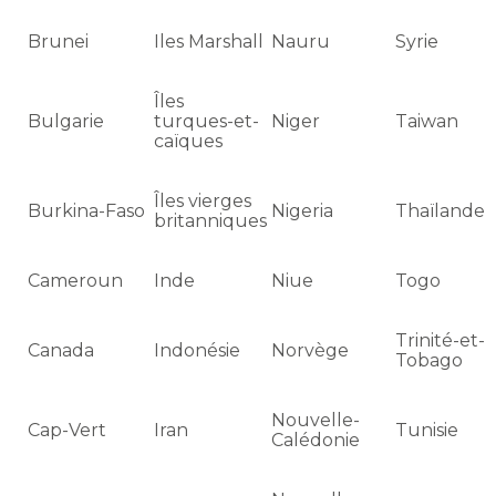
Brunei
Iles Marshall
Nauru
Syrie
Îles
Bulgarie
turques-et-
Niger
Taiwan
caïques
Îles vierges
Burkina-Faso
Nigeria
Thaïlande
britanniques
Cameroun
Inde
Niue
Togo
Trinité-et-
Canada
Indonésie
Norvège
Tobago
Nouvelle-
Cap-Vert
Iran
Tunisie
Calédonie