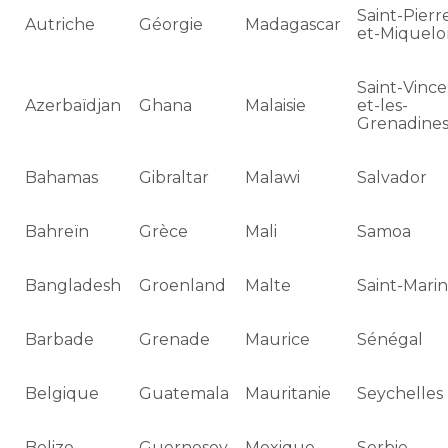
Saint-Pierr
Autriche
Géorgie
Madagascar
et-Miquel
Saint-Vince
Azerbaïdjan
Ghana
Malaisie
et-les-
Grenadine
Bahamas
Gibraltar
Malawi
Salvador
Bahreïn
Grèce
Mali
Samoa
Bangladesh
Groenland
Malte
Saint-Mari
Barbade
Grenade
Maurice
Sénégal
Belgique
Guatemala
Mauritanie
Seychelles
Belize
Guernesey
Mexique
Serbie