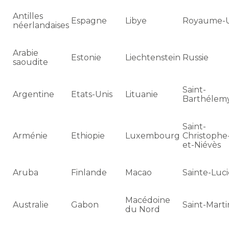
Antilles
Espagne
Libye
Royaume-
néerlandaises
Arabie
Estonie
Liechtenstein
Russie
saoudite
Saint-
Argentine
Etats-Unis
Lituanie
Barthélem
Saint-
Arménie
Ethiopie
Luxembourg
Christophe
et-Niévès
Aruba
Finlande
Macao
Sainte-Luc
Macédoine
Australie
Gabon
Saint-Marti
du Nord