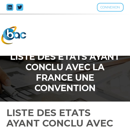
CONNEXION
Aller
au
contenu
LISTE DES ETATS AYANT
CONCLU AVEC LA
FRANCE UNE
CONVENTION
D’ASSISTANCE
ADMINISTRATIVE EN VUE
LISTE DES ETATS
DE LUTTER CONTRE LA
AYANT CONCLU AVEC
FRAUDE ET L’ÉVASION