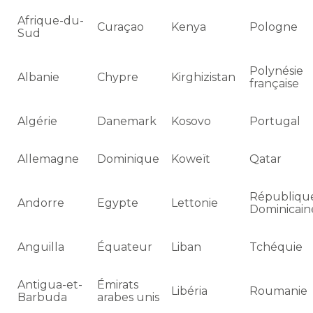
Afrique-du-
Curaçao
Kenya
Pologne
Sud
Polynésie
Albanie
Chypre
Kirghizistan
française
Algérie
Danemark
Kosovo
Portugal
Allemagne
Dominique
Koweït
Qatar
Républiqu
Andorre
Egypte
Lettonie
Dominicain
Anguilla
Équateur
Liban
Tchéquie
Antigua-et-
Émirats
Libéria
Roumanie
Barbuda
arabes unis