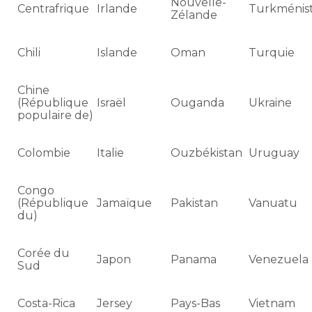
Nouvelle-
Centrafrique
Irlande
Turkménis
Zélande
Chili
Islande
Oman
Turquie
Chine
(République
Israël
Ouganda
Ukraine
populaire de)
Colombie
Italie
Ouzbékistan
Uruguay
Congo
(République
Jamaïque
Pakistan
Vanuatu
du)
Corée du
Japon
Panama
Venezuela
Sud
Costa-Rica
Jersey
Pays-Bas
Vietnam