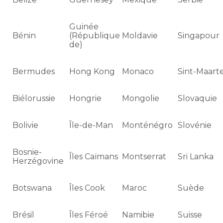
Guinée
Bénin
(République
Moldavie
Singapour
de)
Bermudes
Hong Kong
Monaco
Sint-Maart
Biélorussie
Hongrie
Mongolie
Slovaquie
Bolivie
Île-de-Man
Monténégro
Slovénie
Bosnie-
Îles Caïmans
Montserrat
Sri Lanka
Herzégovine
Botswana
Îles Cook
Maroc
Suède
Brésil
Îles Féroé
Namibie
Suisse