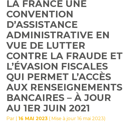
LA FRANCE UNE
FISCALES QUI PERMET
CONVENTION
L’ACCÈS AUX
D’ASSISTANCE
RENSEIGNEMENTS
ADMINISTRATIVE EN
BANCAIRES – À JOUR AU
VUE DE LUTTER
1ER JUIN 2021
CONTRE LA FRAUDE ET
L’ÉVASION FISCALES
QUI PERMET L’ACCÈS
AUX RENSEIGNEMENTS
BANCAIRES – À JOUR
AU 1ER JUIN 2021
Par
|
16 MAI 2023
( Mise à jour 16 mai 2023)