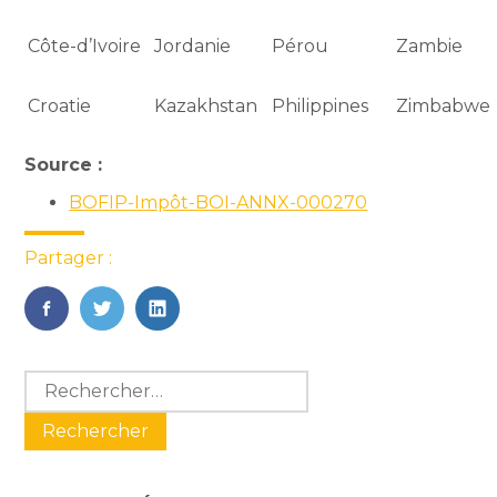
Côte-d’Ivoire
Jordanie
Pérou
Zambie
Croatie
Kazakhstan
Philippines
Zimbabwe
Source :
BOFIP-Impôt-BOI-ANNX-000270
Partager :
FaceBook
Twitter
LinkedIn
Blog
Rechercher :
sidebar