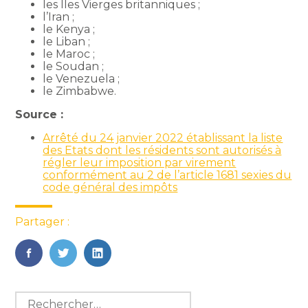
les Îles Vierges britanniques ;
l’Iran ;
le Kenya ;
le Liban ;
le Maroc ;
le Soudan ;
le Venezuela ;
le Zimbabwe.
Source :
Arrêté du 24 janvier 2022 établissant la liste
des Etats dont les résidents sont autorisés à
régler leur imposition par virement
conformément au 2 de l’article 1681 sexies du
code général des impôts
Partager :
FaceBook
Twitter
LinkedIn
Blog
Rechercher :