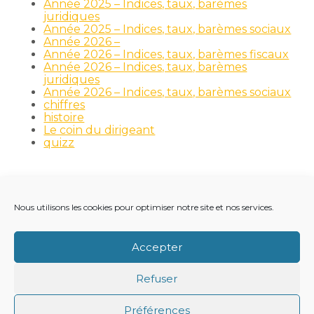
Année 2025 – Indices, taux, barèmes
juridiques
Année 2025 – Indices, taux, barèmes sociaux
Année 2026 –
Année 2026 – Indices, taux, barèmes fiscaux
Année 2026 – Indices, taux, barèmes
juridiques
Année 2026 – Indices, taux, barèmes sociaux
chiffres
histoire
Le coin du dirigeant
quizz
Nous utilisons les cookies pour optimiser notre site et nos services.
Footer
LE CABINET
NOS MÉTIERS
NOS OUTILS
Principale
RECRUTEMENT
NOTRE ACTUALITÉ
Accepter
VIE DU CABINET
CONTACT
Refuser
Footer
PLAN DU SITE
MENTIONS LÉGALES
Préférences