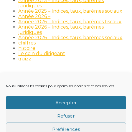
Année 2025 – Indices, taux, barèmes
juridiques
Année 2025 – Indices, taux, barèmes sociaux
Année 2026 –
Année 2026 – Indices, taux, barèmes fiscaux
Année 2026 – Indices, taux, barèmes
juridiques
Année 2026 – Indices, taux, barèmes sociaux
chiffres
histoire
Le coin du dirigeant
quizz
Nous utilisons les cookies pour optimiser notre site et nos services.
Footer
LE CABINET
NOS MÉTIERS
NOS OUTILS
Principale
RECRUTEMENT
NOTRE ACTUALITÉ
Accepter
VIE DU CABINET
CONTACT
Refuser
Footer
PLAN DU SITE
MENTIONS LÉGALES
Préférences