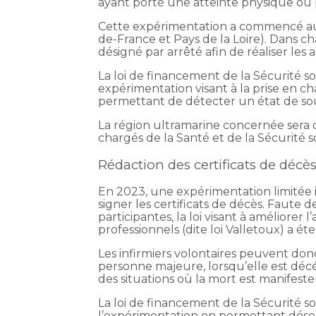
ayant porté une atteinte physique ou 
Cette expérimentation a commencé au 1
de-France et Pays de la Loire). Dans ch
désigné par arrêté afin de réaliser les 
La loi de financement de la Sécurité s
expérimentation visant à la prise en ch
permettant de détecter un état de so
La région ultramarine concernée sera d
chargés de la Santé et de la Sécurité so
Rédaction des certificats de décè
En 2023, une expérimentation limitée ini
signer les certificats de décès. Faute d
participantes, la loi visant à améliorer 
professionnels (dite loi Valletoux) a é
Les infirmiers volontaires peuvent donc
personne majeure, lorsqu’elle est décé
des situations où la mort est manifest
La loi de financement de la Sécurité s
l’expérimentation en permettant désorm