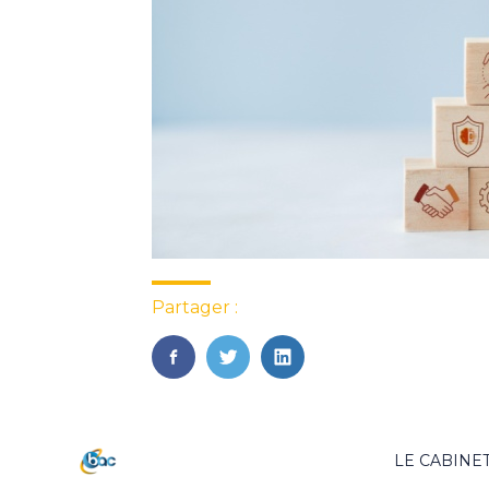
Partager :
FaceBook
Twitter
LinkedIn
Footer
LE CABINE
Principale