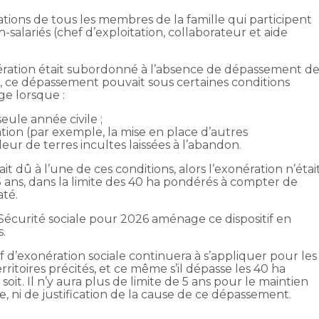
ations de tous les membres de la famille qui participent
-salariés (chef d’exploitation, collaborateur et aide
nération était subordonné à l’absence de dépassement d
s, ce dépassement pouvait sous certaines conditions
ge lorsque :
ule année civile ;
cation (par exemple, la mise en place d’autres
ur de terres incultes laissées à l’abandon.
t dû à l’une de ces conditions, alors l’exonération n’étai
ans, dans la limite des 40 ha pondérés à compter de
até.
 Sécurité sociale pour 2026 aménage ce dispositif en
s.
itif d’exonération sociale continuera à s’appliquer pour les
erritoires précités, et ce même s’il dépasse les 40 ha
it. Il n’y aura plus de limite de 5 ans pour le maintien
, ni de justification de la cause de ce dépassement.