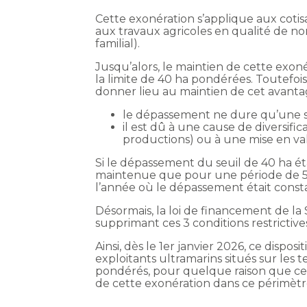
Cette exonération s’applique aux cotis
aux travaux agricoles en qualité de non
familial).
Jusqu’alors, le maintien de cette exo
la limite de 40 ha pondérées. Toutefoi
donner lieu au maintien de cet avanta
le dépassement ne dure qu’une se
il est dû à une cause de diversifi
productions) ou à une mise en vale
Si le dépassement du seuil de 40 ha étai
maintenue que pour une période de 5 
l’année où le dépassement était const
Désormais, la loi de financement de la
supprimant ces 3 conditions restrictive
Ainsi, dès le 1er janvier 2026, ce dispos
exploitants ultramarins situés sur les t
pondérés, pour quelque raison que ce so
de cette exonération dans ce périmètre