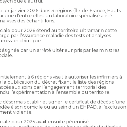
psychique à autrui.
er janvier 2026 dans 3 régions (Île-de-France, Hauts-
acune d’entre elles, un laboratoire spécialisé a été
analyses des échantillons.
ociale pour 2026 étend au territoire ultramarin cette
arge par l’Assurance maladie des tests et analyses
umission chimique.
ésignée par un arrêté ultérieur pris par les ministres
ciale.
s
tialement à 6 régions visait à autoriser les infirmiers à
e la publication du décret fixant la liste des régions
l’accès aux soins par l’engagement territorial des
tendu l’expérimentation à l’ensemble du territoire.
 désormais établir et signer le certificat de décès d’une
dée à son domicile ou au sein d’un EHPAD, à l’exclusion
ement violente.
ociale pour 2025 avait ensuite pérennisé
ais aux infirmiers de signer les certificats de décès à