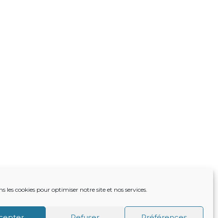
ns les cookies pour optimiser notre site et nos services.
TRE ACTUALITÉ
VIE DU CABINET
CONTACT
cepter
Refuser
Préférences