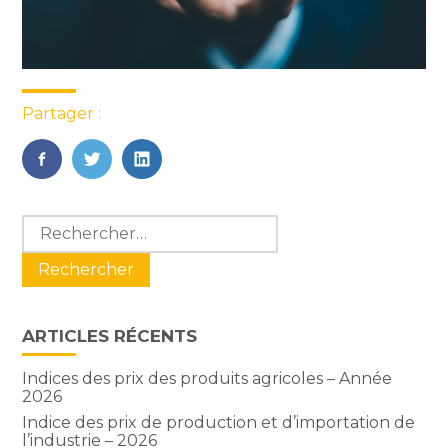
Partager :
FaceBook
Twitter
LinkedIn
Blog
Rechercher :
sidebar
ARTICLES RÉCENTS
Indices des prix des produits agricoles – Année
2026
Indice des prix de production et d’importation de
l’industrie – 2026