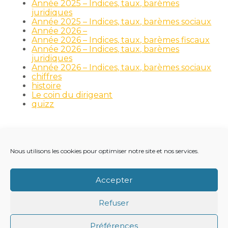
Année 2025 – Indices, taux, barèmes
juridiques
Année 2025 – Indices, taux, barèmes sociaux
Année 2026 –
Année 2026 – Indices, taux, barèmes fiscaux
Année 2026 – Indices, taux, barèmes
juridiques
Année 2026 – Indices, taux, barèmes sociaux
chiffres
histoire
Le coin du dirigeant
quizz
Nous utilisons les cookies pour optimiser notre site et nos services.
Footer
LE CABINET
NOS MÉTIERS
NOS OUTILS
Principale
RECRUTEMENT
NOTRE ACTUALITÉ
Accepter
VIE DU CABINET
CONTACT
Refuser
Footer
PLAN DU SITE
MENTIONS LÉGALES
Préférences