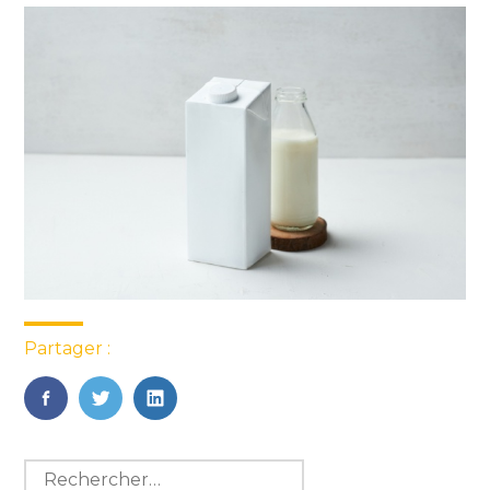
Partager :
FaceBook
Twitter
LinkedIn
Blog
Rechercher :