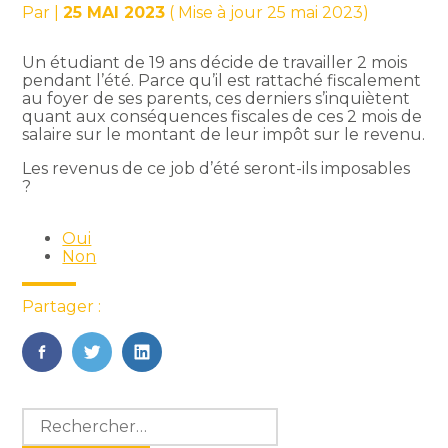
Par
|
25 MAI 2023
( Mise à jour 25 mai 2023)
Un étudiant de 19 ans décide de travailler 2 mois
pendant l’été. Parce qu’il est rattaché fiscalement
au foyer de ses parents, ces derniers s’inquiètent
quant aux conséquences fiscales de ces 2 mois de
salaire sur le montant de leur impôt sur le revenu.
Les revenus de ce job d’été seront-ils imposables
?
Oui
Non
Partager :
FaceBook
Twitter
LinkedIn
Blog
Rechercher :
sidebar