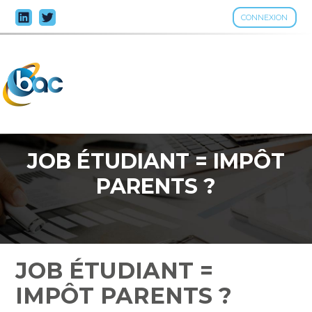
CONNEXION
Aller
au
contenu
JOB ÉTUDIANT = IMPÔT
PARENTS ?
JOB ÉTUDIANT =
IMPÔT PARENTS ?