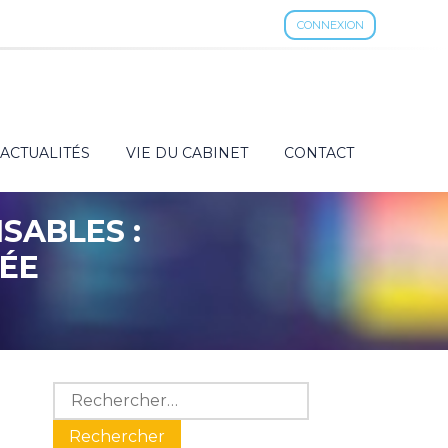
CONNEXION
ACTUALITÉS
VIE DU CABINET
CONTACT
SABLES :
CÉE
Blog
Rechercher :
sidebar