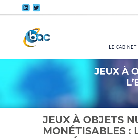
Principal
LE CABINET
Aller
au
contenu
JEUX À 
L’
JEUX À OBJETS 
MONÉTISABLES : 