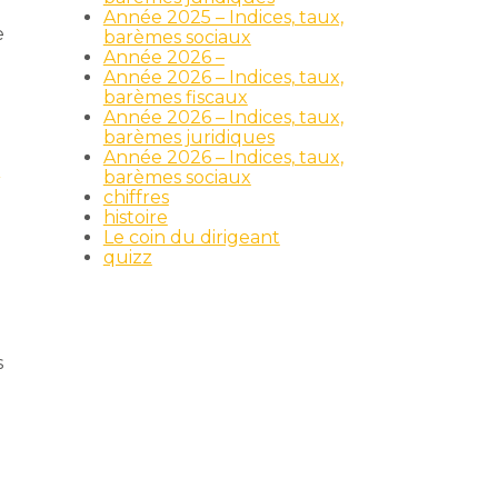
Année 2025 – Indices, taux,
e
barèmes sociaux
Année 2026 –
Année 2026 – Indices, taux,
barèmes fiscaux
Année 2026 – Indices, taux,
barèmes juridiques
Année 2026 – Indices, taux,
x
barèmes sociaux
chiffres
histoire
Le coin du dirigeant
quizz
s