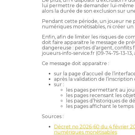
De plus, un « dispositif d’exclusion » 
lui permettre de demander lui-même s
alors la durée de son exclusion sur un
Pendant cette période, un joueur ne po
numériques monétisables, ni créer u
Enfin, afin de limiter les risques de 
doit faire apparaitre le message de prév
dangereuse : pertes d’argent, conflits f
joueurs-info-service.fr (09-74-75-13-13,
Ce message doit apparaitre :
sur la page d’accueil de l’interfa
après la validation de l’inscription
sur :
les pages permettant au joue
les pages recensant les obj
les pages d’historiques de d
les pages affichant le temps 
Sources :
Décret no 2026-60 du 4 février 202
numériques monétisables