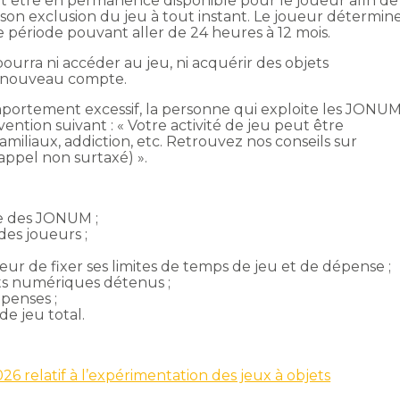
doit être en permanence disponible pour le joueur afin de
on exclusion du jeu à tout instant. Le joueur détermin
e période pouvant aller de 24 heures à 12 mois.
urra ni accéder au jeu, ni acquérir des objets
n nouveau compte.
comportement excessif, la personne qui exploite les JONU
ention suivant : « Votre activité de jeu peut être
amiliaux, addiction, etc. Retrouvez nos conseils sur
 appel non surtaxé) ».
ce des JONUM ;
 des joueurs ;
ur de fixer ses limites de temps de jeu et de dépense ;
ets numériques détenus ;
épenses ;
de jeu total.
6 relatif à l’expérimentation des jeux à objets