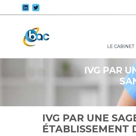
Principal
LE CABINET
Aller
au
contenu
IVG PAR U
SA
IVG PAR UNE SA
ÉTABLISSEMENT D