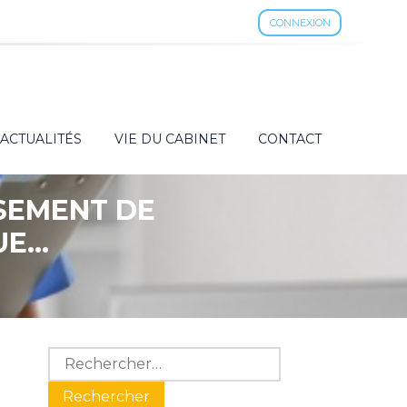
CONNEXION
ACTUALITÉS
VIE DU CABINET
CONTACT
SSEMENT DE
UE…
Blog
Rechercher :
sidebar