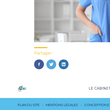
Partager :
FaceBook
Twitter
LinkedIn
Footer
LE CABINE
Principale
Footer
PLAN DU SITE
MENTIONS LÉGALES
CONCEPTION ET