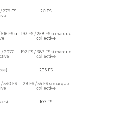
 / 279 FS
20 FS
ive
 516 FS si
193 FS / 258 FS si marque
ve
collective
) / 2070
192 FS / 383 FS si marque
ctive
collective
sse)
233 FS
 / 540 FS
28 FS / 55 FS si marque
ive
collective
sses)
107 FS