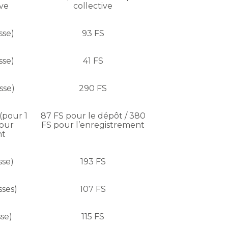
ve
collective
sse)
93 FS
sse)
41 FS
sse)
290 FS
(pour 1
87 FS pour le dépôt / 380
pour
FS pour l’enregistrement
nt
sse)
193 FS
sses)
107 FS
sse)
115 FS