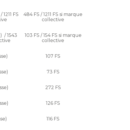
/ 1211 FS
484 FS / 1211 FS si marque
ive
collective
) / 1543
103 FS / 154 FS si marque
ctive
collective
sse)
107 FS
sse)
73 FS
sse)
272 FS
sse)
126 FS
sse)
116 FS