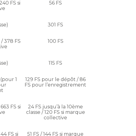
 240 FS si
56 FS
ve
sse)
301 FS
 / 378 FS
100 FS
ive
sse)
115 FS
(pour 1
129 FS pour le dépôt / 86
our
FS pour l’enregistrement
nt
 663 FS si
24 FS jusqu’à la 10ème
ve
classe / 120 FS si marque
collective
144 FS si
51 FS / 144 FS si marque