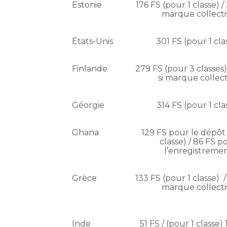
Estonie
176 FS (pour 1 classe) /
marque collecti
États-Unis
301 FS (pour 1 cla
Finlande
279 FS (pour 3 classes)
si marque collect
Géorgie
314 FS (pour 1 cla
Ghana
129 FS pour le dépôt 
classe) / 86 FS p
l’enregistreme
Grèce
133 FS (pour 1 classe) /
marque collecti
Inde
51 FS / (pour 1 classe) 