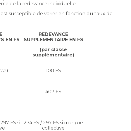
tème de la redevance individuelle.
est susceptible de varier en fonction du taux de
E
REDEVANCE
S EN FS
SUPPLEMENTAIRE EN FS
(par classe
supplémentaire)
sse)
100 FS
407 FS
 297 FS si
274 FS / 297 FS si marque
ve
collective