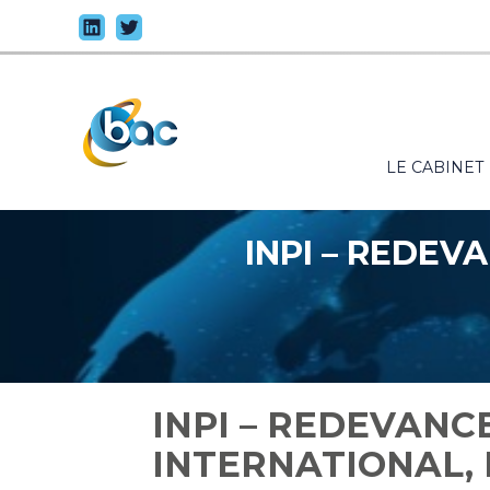
Principal
LE CABINET
Aller
au
contenu
INPI – REDEV
INPI – REDEVANC
INTERNATIONAL, E