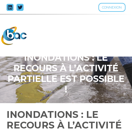
CONNEXION
Aller
au
contenu
INONDATIONS : LE
RECOURS À L’ACTIVITÉ
PARTIELLE EST POSSIBLE
!
INONDATIONS : LE
RECOURS À L’ACTIVITÉ