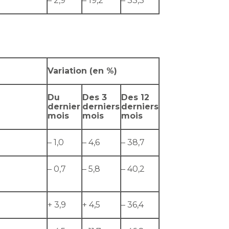
– 2,9
– 19,2
– 33,3
Variation (en %)
Du
Des 3
Des 12
dernier
derniers
derniers
mois
mois
mois
– 1,0
– 4,6
– 38,7
– 0,7
– 5,8
– 40,2
+ 3,9
+ 4,5
– 36,4