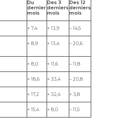
Du
Des 3
Des 12
dernier
derniers
derniers
mois
mois
mois
+ 7,4
+ 13,9
– 14,5
+ 8,9
+ 13,4
– 20,6
+ 8,0
+ 11,6
– 11,8
+ 18,6
+ 33,4
– 20,8
+ 17,2
+ 32,4
+ 3,8
+ 15,4
+ 8,0
– 11,5