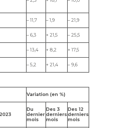
– 2,3
+ 18,1
– 10,0
– 11,7
– 1,9
– 21,9
– 6,3
+ 21,5
– 25,5
– 13,4
+ 8,2
+ 17,5
– 5,2
+ 21,4
– 9,6
Variation (en %)
Du
Des 3
Des 12
2023
dernier
derniers
derniers
mois
mois
mois