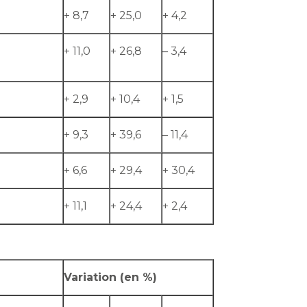
+ 8,7
+ 25,0
+ 4,2
+ 11,0
+ 26,8
– 3,4
+ 2,9
+ 10,4
+ 1,5
+ 9,3
+ 39,6
– 11,4
+ 6,6
+ 29,4
+ 30,4
+ 11,1
+ 24,4
+ 2,4
Variation (en %)