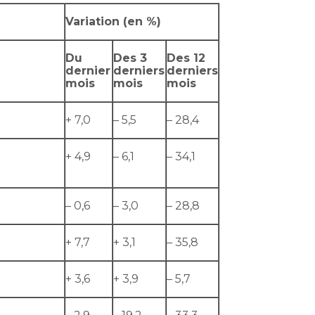
Variation (en %)
Du
Des 3
Des 12
dernier
derniers
derniers
mois
mois
mois
+ 7,0
– 5,5
– 28,4
+ 4,9
– 6,1
– 34,1
– 0,6
– 3,0
– 28,8
+ 7,7
+ 3,1
– 35,8
+ 3,6
+ 3,9
– 5,7