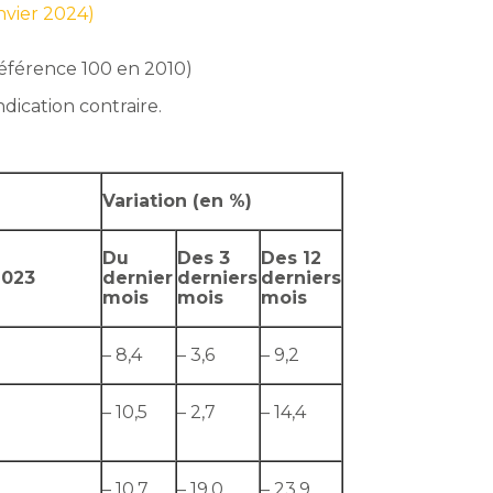
anvier 2024)
(référence 100 en 2010)
ndication contraire.
Variation (en %)
Du
Des 3
Des 12
2023
dernier
derniers
derniers
mois
mois
mois
– 8,4
– 3,6
– 9,2
– 10,5
– 2,7
– 14,4
– 10,7
– 19,0
– 23,9