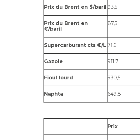
Prix du Brent en $/baril
93,5
Prix du Brent en
87,5
€/baril
Supercarburant cts €/L
71,6
Gazole
911,7
Fioul lourd
530,5
Naphta
649,8
Prix