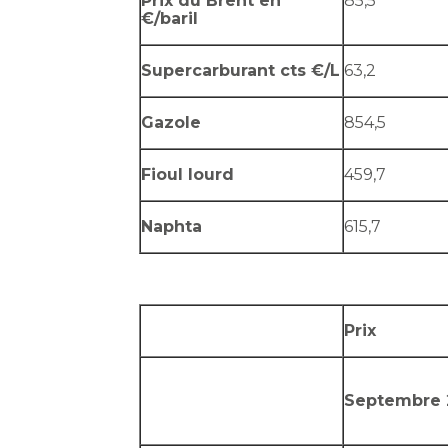
Prix du Brent en
85,5
€/baril
Supercarburant cts €/L
63,2
Gazole
854,5
Fioul lourd
459,7
Naphta
615,7
Prix
Septembre 