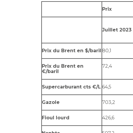
Prix
Juillet 2023
Prix du Brent en $/baril
80,1
Prix du Brent en
72,4
€/baril
Supercarburant cts €/L
64,5
Gazole
703,2
Fioul lourd
426,6