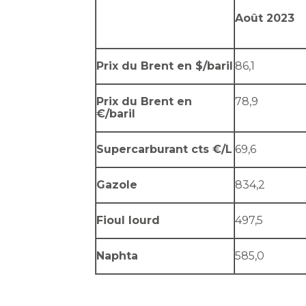
Août 2023
Prix du Brent en $/baril
86,1
Prix du Brent en
78,9
€/baril
Supercarburant cts €/L
69,6
Gazole
834,2
Fioul lourd
497,5
Naphta
585,0