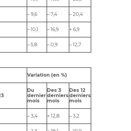
– 9,6
– 7,4
– 20,4
– 10,1
– 16,9
+ 6,9
– 5,8
– 0,9
– 12,7
Variation (en %)
Du
Des 3
Des 12
23
dernier
derniers
derniers
mois
mois
mois
– 3,4
+ 12,8
– 3,2