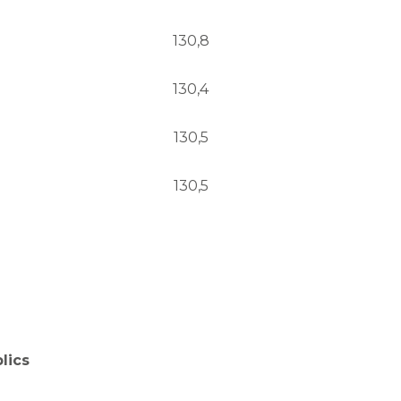
130,8
130,4
130,5
130,5
lics