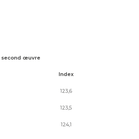
t second œuvre
Index
123,6
123,5
124,1