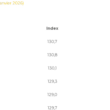
janvier 2026)
Index
130,7
130,8
130,1
129,3
129,0
129,7