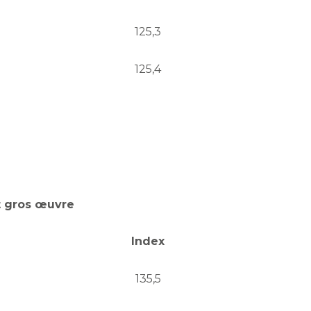
125,3
125,4
t gros œuvre
Index
135,5