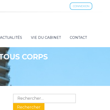
CONNEXION
ACTUALITÉS
VIE DU CABINET
CONTACT
(TOUS CORPS
Blog
Rechercher :
sidebar