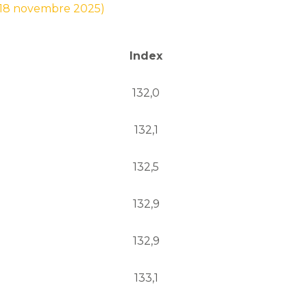
r 18 novembre 2025)
Index
132,0
132,1
132,5
132,9
132,9
133,1