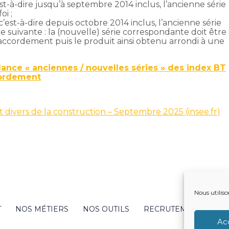
t-à-dire jusqu’à septembre 2014 inclus, l’ancienne série
oi ;
est-à-dire depuis octobre 2014 inclus, l’ancienne série
 suivante : la (nouvelle) série correspondante doit être
raccordement puis le produit ainsi obtenu arrondi à une
ance « anciennes / nouvelles séries » des index BT
cordement
t divers de la construction – Septembre 2025 (insee.fr)
Nous utiliso
T
NOS MÉTIERS
NOS OUTILS
RECRUTEMENT
NO
Ac