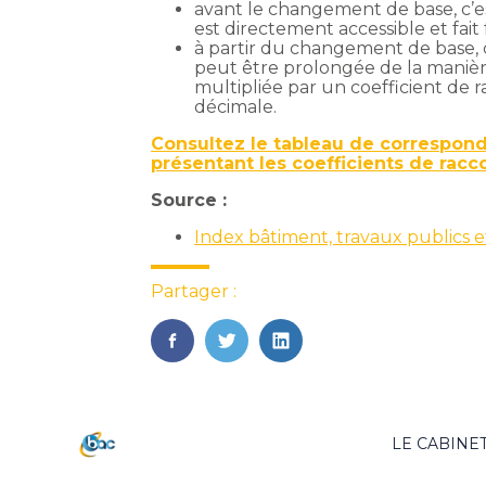
avant le changement de base, c’es
est directement accessible et fait f
à partir du changement de base, c’
peut être prolongée de la manière
multipliée par un coefficient de 
décimale.
Consultez le tableau de correspond
présentant les coefficients de rac
Source :
Index bâtiment, travaux publics e
Partager :
FaceBook
Twitter
LinkedIn
Footer
LE CABINE
Principale