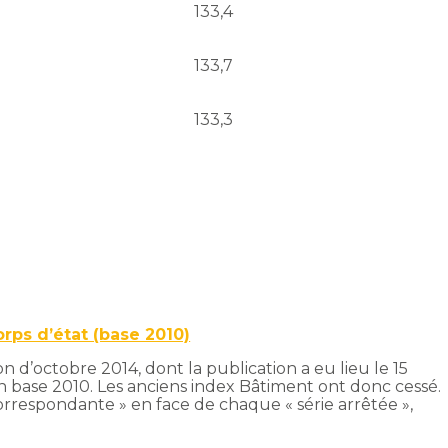
133,4
133,7
133,3
orps d’état (base 2010)
n d’octobre 2014, dont la publication a eu lieu le 15
en base 2010. Les anciens index Bâtiment ont donc cessé.
correspondante » en face de chaque « série arrêtée »,