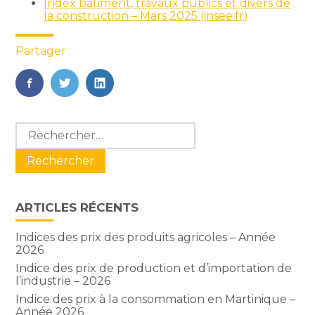
Index bâtiment, travaux publics et divers de
la construction – Mars 2025 (insee.fr)
Partager :
FaceBook
Twitter
LinkedIn
Blog
Rechercher :
sidebar
ARTICLES RÉCENTS
Indices des prix des produits agricoles – Année
2026
Indice des prix de production et d’importation de
l’industrie – 2026
Indice des prix à la consommation en Martinique –
Année 2026