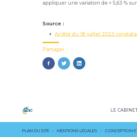
appliquer une variation de + 5,63 % s
Source :
Arrêté du 18 juillet 2023 constat
Partager :
FaceBook
Twitter
LinkedIn
Footer
LE CABINE
Principale
Footer
PLAN DU SITE
MENTIONS LÉGALES
CONCEPTION ET