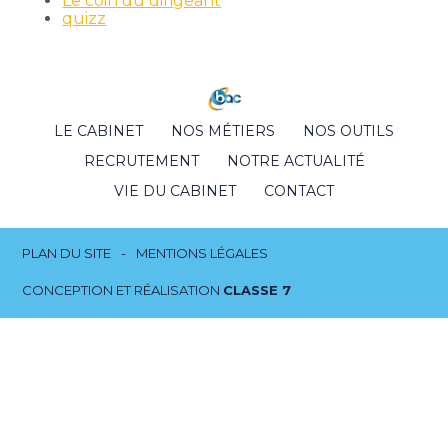
Le coin du dirigeant
quizz
Footer
LE CABINET
NOS MÉTIERS
NOS OUTILS
Principale
RECRUTEMENT
NOTRE ACTUALITÉ
VIE DU CABINET
CONTACT
Footer
PLAN DU SITE
MENTIONS LÉGALES
CONCEPTION ET RÉALISATION
CLASSE 7