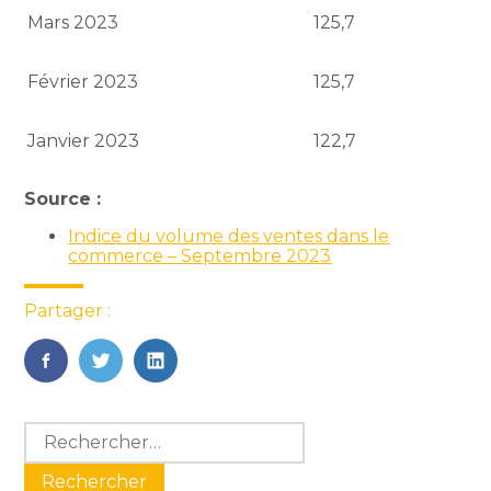
Mars 2023
125,7
Février 2023
125,7
Janvier 2023
122,7
Source :
Indice du volume des ventes dans le
commerce – Septembre 2023
Partager :
FaceBook
Twitter
LinkedIn
Blog
Rechercher :
sidebar