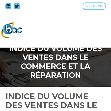
CONNEXION
Aller
au
contenu
INDICE DU VOLUME DES
VENTES DANS LE
COMMERCE ET LA
RÉPARATION
AUTOMOBILE – ANNÉE
2023
INDICE DU VOLUME
DES VENTES DANS LE