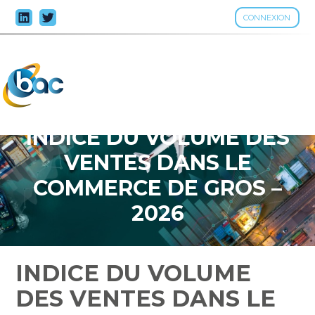
CONNEXION
Aller
au
contenu
INDICE DU VOLUME DES
VENTES DANS LE
COMMERCE DE GROS –
2026
INDICE DU VOLUME
DES VENTES DANS LE