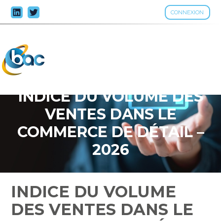
CONNEXION
Aller
au
contenu
INDICE DU VOLUME DES
VENTES DANS LE
COMMERCE DE DÉTAIL –
2026
INDICE DU VOLUME
DES VENTES DANS LE