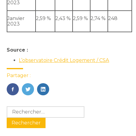
2023
Janvier
2,59 %
2,43 %
2,59 %
2,74 %
248
2023
Source :
L’observatoire Crédit Logement / CSA
Partager :
FaceBook
Twitter
LinkedIn
Blog
Rechercher :
sidebar