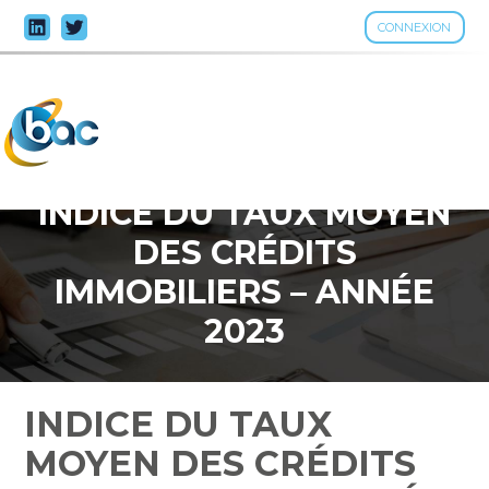
CONNEXION
Aller
au
contenu
INDICE DU TAUX MOYEN
DES CRÉDITS
IMMOBILIERS – ANNÉE
2023
INDICE DU TAUX
MOYEN DES CRÉDITS