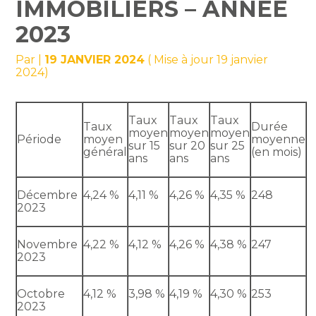
IMMOBILIERS – ANNÉE
2023
Par
|
19 JANVIER 2024
( Mise à jour 19 janvier
2024)
Taux
Taux
Taux
Taux
Durée
moyen
moyen
moyen
Période
moyen
moyenne
sur 15
sur 20
sur 25
général
(en mois)
ans
ans
ans
Décembre
4,24 %
4,11 %
4,26 %
4,35 %
248
2023
Novembre
4,22 %
4,12 %
4,26 %
4,38 %
247
2023
Octobre
4,12 %
3,98 %
4,19 %
4,30 %
253
2023