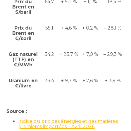
Prix du
64,7
+ 5,0 %
+ 1,1 %
– 18,4 %
Brent en
$/baril
Prix du
55,1
+ 4,6 %
+ 0,2 %
– 28,1 %
Brent en
€/baril
Gaz naturel
34,2
+ 23,7 %
+ 7,0 %
– 29,3 %
(TTF) en
€/MWh
Uranium en
73,4
+ 9,7 %
+ 7,8 %
+ 3,9 %
€/livre
Source :
Indice du prix des énergies et des matières
premières importées – Avril 2026