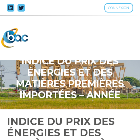
CONNEXION
Aller
au
contenu
INDICE DU PRIX DES
ÉNERGIES ET DES
MATIÈRES PREMIÈRES
IMPORTÉES – ANNÉE
2026
INDICE DU PRIX DES
ÉNERGIES ET DES