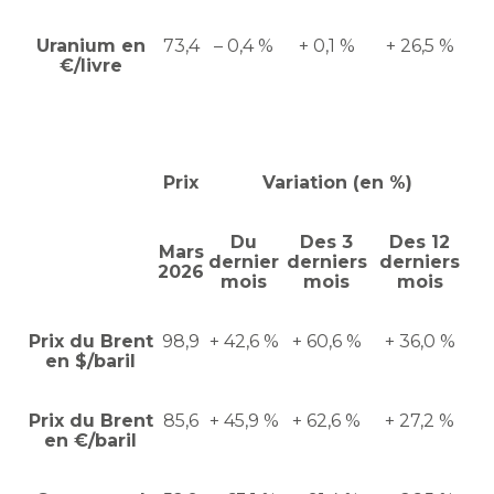
Uranium en
73,4
– 0,4 %
+ 0,1 %
+ 26,5 %
€/livre
Prix
Variation (en %)
Du
Des 3
Des 12
Mars
dernier
derniers
derniers
2026
mois
mois
mois
Prix du Brent
98,9
+ 42,6 %
+ 60,6 %
+ 36,0 %
en $/baril
Prix du Brent
85,6
+ 45,9 %
+ 62,6 %
+ 27,2 %
en €/baril