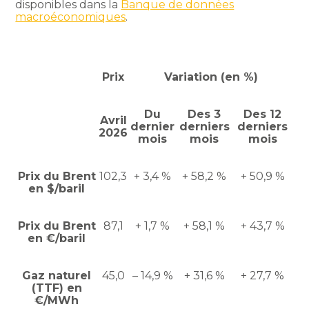
disponibles dans la
Banque de données
macroéconomiques
.
Prix
Variation (en %)
Du
Des 3
Des 12
Avril
dernier
derniers
derniers
2026
mois
mois
mois
Prix du Brent
102,3
+ 3,4 %
+ 58,2 %
+ 50,9 %
en $/baril
Prix du Brent
87,1
+ 1,7 %
+ 58,1 %
+ 43,7 %
en €/baril
Gaz naturel
45,0
– 14,9 %
+ 31,6 %
+ 27,7 %
(TTF) en
€/MWh