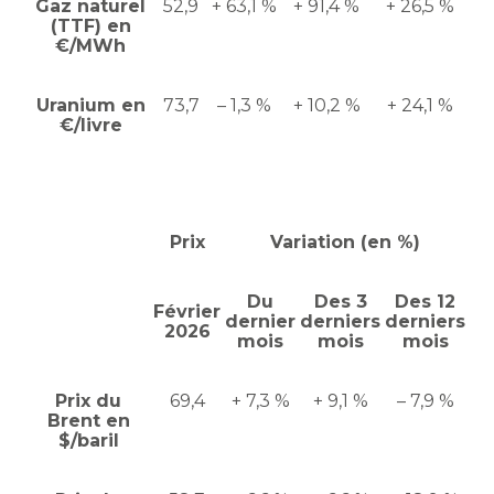
Gaz naturel
52,9
+ 63,1 %
+ 91,4 %
+ 26,5 %
(TTF) en
€/MWh
Uranium en
73,7
– 1,3 %
+ 10,2 %
+ 24,1 %
€/livre
Prix
Variation (en %)
Du
Des 3
Des 12
Février
dernier
derniers
derniers
2026
mois
mois
mois
Prix du
69,4
+ 7,3 %
+ 9,1 %
– 7,9 %
Brent en
$/baril