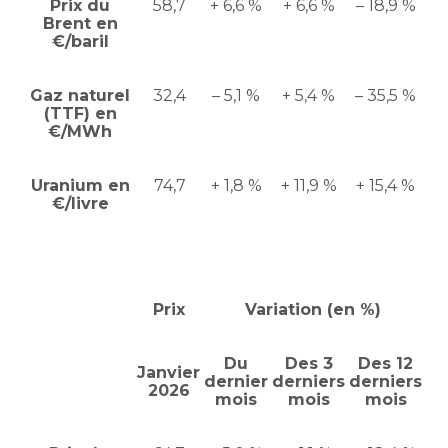
Prix du
58,7
+ 6,6 %
+ 6,6 %
– 18,9 %
Brent en
€/baril
Gaz naturel
32,4
– 5,1 %
+ 5,4 %
– 35,5 %
(TTF) en
€/MWh
Uranium en
74,7
+ 1,8 %
+ 11,9 %
+ 15,4 %
€/livre
Prix
Variation (en %)
Du
Des 3
Des 12
Janvier
dernier
derniers
derniers
2026
mois
mois
mois