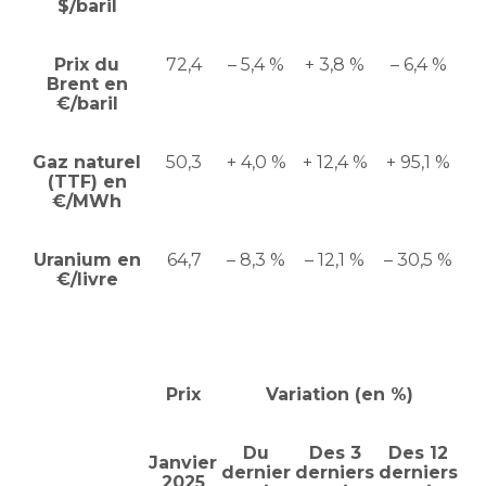
$/baril
Prix du
72,4
– 5,4 %
+ 3,8 %
– 6,4 %
Brent en
€/baril
Gaz naturel
50,3
+ 4,0 %
+ 12,4 %
+ 95,1 %
(TTF) en
€/MWh
Uranium en
64,7
– 8,3 %
– 12,1 %
– 30,5 %
€/livre
Prix
Variation (en %)
Du
Des 3
Des 12
Janvier
dernier
derniers
derniers
2025