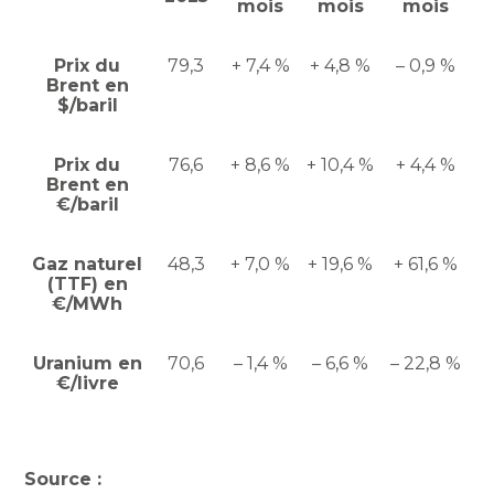
mois
mois
mois
Prix du
79,3
+ 7,4 %
+ 4,8 %
– 0,9 %
Brent en
$/baril
Prix du
76,6
+ 8,6 %
+ 10,4 %
+ 4,4 %
Brent en
€/baril
Gaz naturel
48,3
+ 7,0 %
+ 19,6 %
+ 61,6 %
(TTF) en
€/MWh
Uranium en
70,6
– 1,4 %
– 6,6 %
– 22,8 %
€/livre
Source :