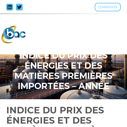
CONNEXION
Aller
au
contenu
INDICE DU PRIX DES
ÉNERGIES ET DES
MATIÈRES PREMIÈRES
IMPORTÉES – ANNÉE
2025
INDICE DU PRIX DES
ÉNERGIES ET DES