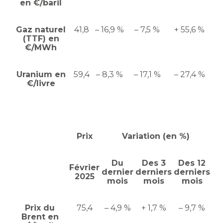
en €/baril
Gaz naturel
41,8
– 16,9 %
– 7,5 %
+ 55,6 %
(TTF) en
€/MWh
Uranium en
59,4
– 8,3 %
– 17,1 %
– 27,4 %
€/livre
Prix
Variation (en %)
Du
Des 3
Des 12
Février
dernier
derniers
derniers
2025
mois
mois
mois
Prix du
75,4
– 4,9 %
+ 1,7 %
– 9,7 %
Brent en