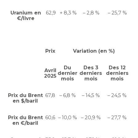
Uranium en
62,9
+ 8,3 %
– 2,8 %
– 25,7 %
€/livre
Prix
Variation (en %)
Du
Des 3
Des 12
Avril
dernier
derniers
derniers
2025
mois
mois
mois
Prix du Brent
67,8
– 6,8 %
– 14,5 %
– 24,5 %
en $/baril
Prix du Brent
60,6
– 10,0 %
– 20,9 %
– 27,7 %
en €/baril