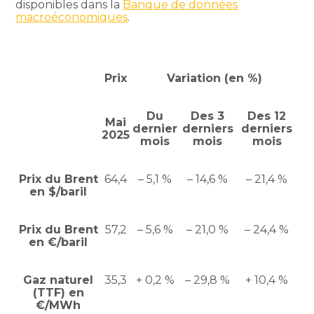
disponibles dans la
Banque de données
macroéconomiques
.
Prix
Variation (en %)
Du
Des 3
Des 12
Mai
dernier
derniers
derniers
2025
mois
mois
mois
Prix du Brent
64,4
– 5,1 %
– 14,6 %
– 21,4 %
en $/baril
Prix du Brent
57,2
– 5,6 %
– 21,0 %
– 24,4 %
en €/baril
Gaz naturel
35,3
+ 0,2 %
– 29,8 %
+ 10,4 %
(TTF) en
€/MWh