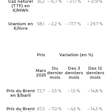
Gaz naturel
35,2
– 15,7 %
– 27,1 %
+ 21,9 %
(TTF) en
€/MWh
Uranium en
58,1
– 2,2 %
– 17,7 %
– 29,7 %
€/livre
Prix
Variation (en %)
Du
Des 3
Des 12
Mars
dernier
derniers
derniers
2025
mois
mois
mois
Prix du Brent
72,7
– 3,5 %
– 1,5 %
– 14,8 %
en $/baril
Prix du Brent
67,3
– 7,0 %
– 4,5 %
– 14,3 %