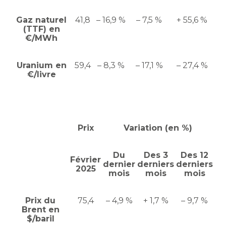
Gaz naturel
41,8
– 16,9 %
– 7,5 %
+ 55,6 %
(TTF) en
€/MWh
Uranium en
59,4
– 8,3 %
– 17,1 %
– 27,4 %
€/livre
Prix
Variation (en %)
Du
Des 3
Des 12
Février
dernier
derniers
derniers
2025
mois
mois
mois
Prix du
75,4
– 4,9 %
+ 1,7 %
– 9,7 %
Brent en
$/baril