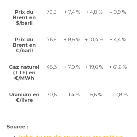
Prix du
79,3
+ 7,4 %
+ 4,8 %
– 0,9 %
Brent en
$/baril
Prix du
76,6
+ 8,6 %
+ 10,4 %
+ 4,4 %
Brent en
€/baril
Gaz naturel
48,3
+ 7,0 %
+ 19,6 %
+ 61,6 %
(TTF) en
€/MWh
Uranium en
70,6
– 1,4 %
– 6,6 %
– 22,8 %
€/livre
Source :