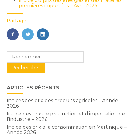
Indice du prix des énergies et des matières
premières importées – Avril 2025
Partager :
FaceBook
Twitter
LinkedIn
Blog
Rechercher :
sidebar
ARTICLES RÉCENTS
Indices des prix des produits agricoles – Année
2026
Indice des prix de production et d’importation de
l’industrie – 2026
Indice des prix à la consommation en Martinique –
Année 2026