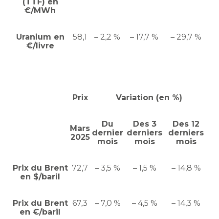
(TTF) en
€/MWh
Uranium en
58,1
– 2,2 %
– 17,7 %
– 29,7 %
€/livre
Prix
Variation (en %)
Du
Des 3
Des 12
Mars
dernier
derniers
derniers
2025
mois
mois
mois
Prix du Brent
72,7
– 3,5 %
– 1,5 %
– 14,8 %
en $/baril
Prix du Brent
67,3
– 7,0 %
– 4,5 %
– 14,3 %
en €/baril