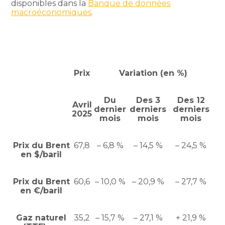
disponibles dans la
Banque de données
macroéconomiques
.
Prix
Variation (en %)
Du
Des 3
Des 12
Avril
dernier
derniers
derniers
2025
mois
mois
mois
Prix du Brent
67,8
– 6,8 %
– 14,5 %
– 24,5 %
en $/baril
Prix du Brent
60,6
– 10,0 %
– 20,9 %
– 27,7 %
en €/baril
Gaz naturel
35,2
– 15,7 %
– 27,1 %
+ 21,9 %