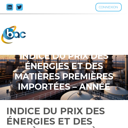
CONNEXION
Aller
au
contenu
INDICE DU PRIX DES
ÉNERGIES ET DES
MATIÈRES PREMIÈRES
IMPORTÉES – ANNÉE
2025
INDICE DU PRIX DES
ÉNERGIES ET DES