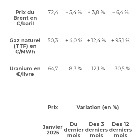
Prix du
72,4
– 5,4 %
+ 3,8 %
– 6,4 %
Brent en
€/baril
Gaz naturel
50,3
+ 4,0 %
+ 12,4 %
+ 95,1 %
(TTF) en
€/MWh
Uranium en
64,7
– 8,3 %
– 12,1 %
– 30,5 %
€/livre
Prix
Variation (en %)
Du
Des 3
Des 12
Janvier
dernier
derniers
derniers
2025
mois
mois
mois