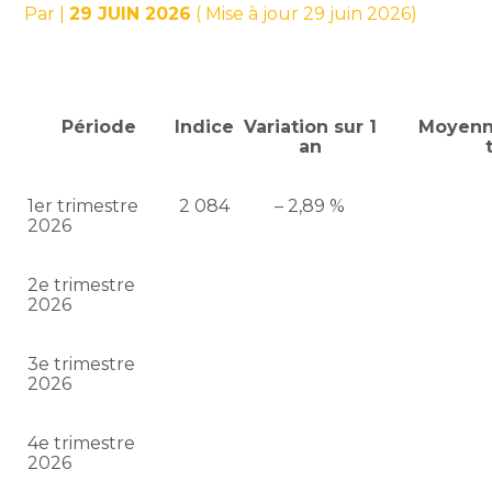
Par
|
29 JUIN 2026
( Mise à jour 29 juin 2026)
Période
Indice
Variation sur 1
Moyenn
an
1er trimestre
2 084
– 2,89 %
2026
2e trimestre
2026
3e trimestre
2026
4e trimestre
2026