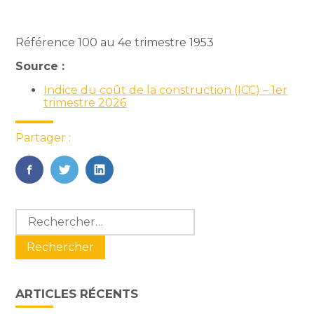
Référence 100 au 4e trimestre 1953
Source :
Indice du coût de la construction (ICC) – 1er
trimestre 2026
Partager :
FaceBook
Twitter
LinkedIn
Blog
Rechercher :
sidebar
ARTICLES RÉCENTS