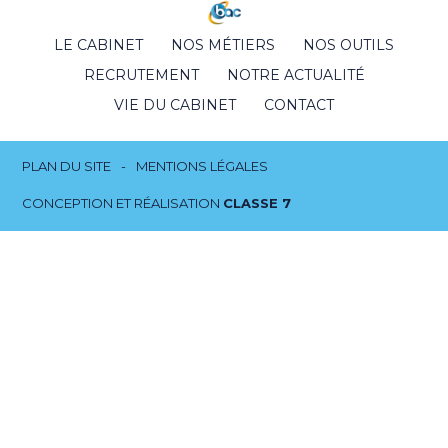
Footer
LE CABINET
NOS MÉTIERS
NOS OUTILS
Principale
RECRUTEMENT
NOTRE ACTUALITÉ
VIE DU CABINET
CONTACT
Footer
PLAN DU SITE
MENTIONS LÉGALES
CONCEPTION ET RÉALISATION
CLASSE 7