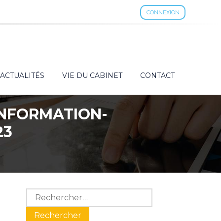
CONNEXION
ACTUALITÉS
VIE DU CABINET
CONTACT
’INFORMATION-
23
Blog
Rechercher :
sidebar