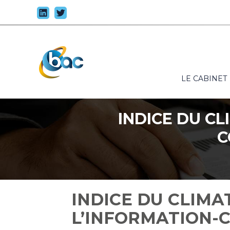
Principal
LE CABINET
Aller
au
contenu
INDICE DU CL
C
INDICE DU CLIMA
L’INFORMATION-