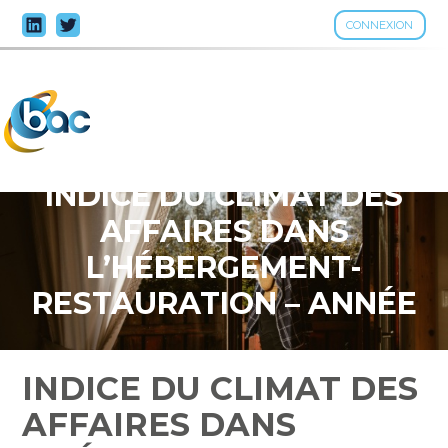
CONNEXION
Aller
au
contenu
INDICE DU CLIMAT DES
AFFAIRES DANS
L’HÉBERGEMENT-
RESTAURATION – ANNÉE
2026
INDICE DU CLIMAT DES
AFFAIRES DANS