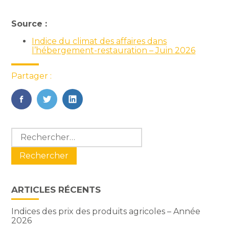
Source :
Indice du climat des affaires dans
l’hébergement-restauration – Juin 2026
Partager :
FaceBook
Twitter
LinkedIn
Blog
Rechercher :
sidebar
ARTICLES RÉCENTS
Indices des prix des produits agricoles – Année
2026