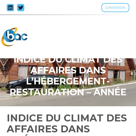
CONNEXION
Aller
au
contenu
INDICE DU CLIMAT DES
AFFAIRES DANS
L’HÉBERGEMENT-
RESTAURATION – ANNÉE
2025
INDICE DU CLIMAT DES
AFFAIRES DANS