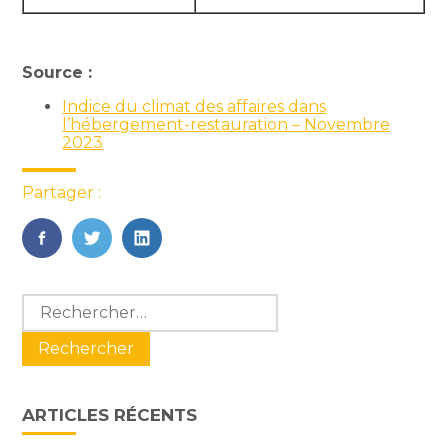
Source :
Indice du climat des affaires dans
l’hébergement-restauration – Novembre
2023
Partager :
FaceBook
Twitter
LinkedIn
Blog
Rechercher :
sidebar
ARTICLES RÉCENTS