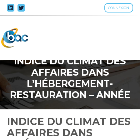
CONNEXION
Aller
au
contenu
INDICE DU CLIMAT DES
AFFAIRES DANS
L’HÉBERGEMENT-
RESTAURATION – ANNÉE
2023
INDICE DU CLIMAT DES
AFFAIRES DANS