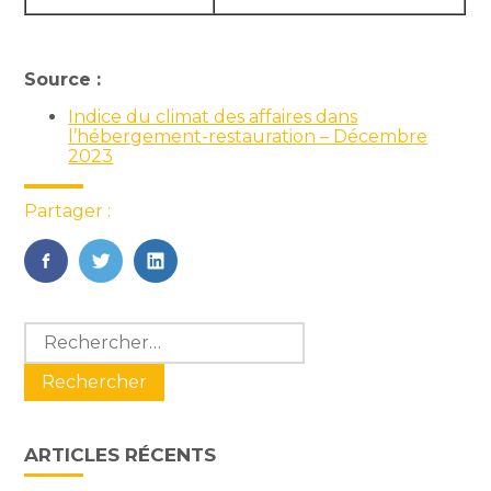
Source :
Indice du climat des affaires dans
l’hébergement-restauration – Décembre
2023
Partager :
FaceBook
Twitter
LinkedIn
Blog
Rechercher :
sidebar
ARTICLES RÉCENTS