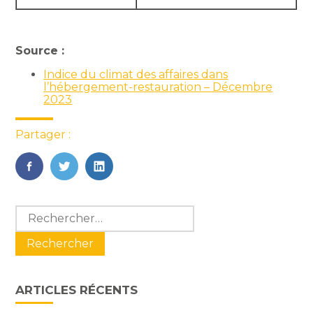
Source :
Indice du climat des affaires dans
l’hébergement-restauration – Décembre
2023
Partager :
FaceBook
Twitter
LinkedIn
Blog
Rechercher :
sidebar
ARTICLES RÉCENTS