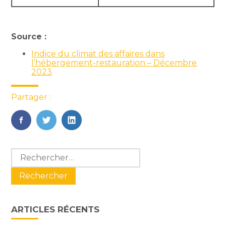
Source :
Indice du climat des affaires dans
l’hébergement-restauration – Décembre
2023
Partager :
FaceBook
Twitter
LinkedIn
Blog
Rechercher :
sidebar
ARTICLES RÉCENTS