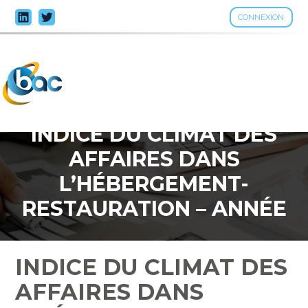
CONNEXION
Aller
au
contenu
INDICE DU CLIMAT DES
AFFAIRES DANS
L’HÉBERGEMENT-
RESTAURATION – ANNÉE
2023
INDICE DU CLIMAT DES
AFFAIRES DANS