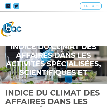
CONNEXION
Aller
au
contenu
INDICE DU CLIMAT DES
AFFAIRES DANS LES
ACTIVITÉS SPÉCIALISÉES,
SCIENTIFIQUES ET
TECHNIQUES – 2026
INDICE DU CLIMAT DES
AFFAIRES DANS LES