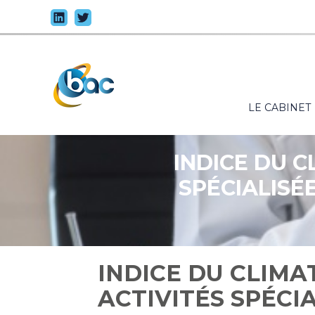
Principal
LE CABINET
Aller
au
contenu
INDICE DU C
SPÉCIALISÉE
INDICE DU CLIMA
ACTIVITÉS SPÉCIA