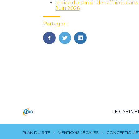
Indice du climat des affaires dans 
Juin 2026
Partager :
FaceBook
Twitter
LinkedIn
Footer
LE CABINE
Principale
Footer
PLAN DU SITE
MENTIONS LÉGALES
CONCEPTION ET