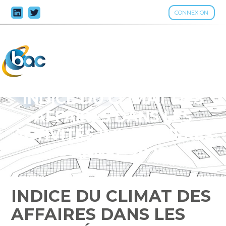
CONNEXION
Aller
au
contenu
INDICE DU CLIMAT DES
AFFAIRES DANS LES
ACTIVITÉS IMMOBILIÈRES
– ANNÉE 2025
INDICE DU CLIMAT DES
AFFAIRES DANS LES