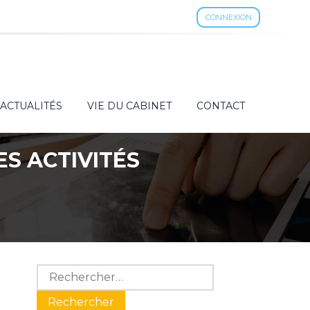
CONNEXION
ACTUALITÉS
VIE DU CABINET
CONTACT
ES ACTIVITÉS
3
Blog
Rechercher :
sidebar