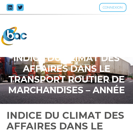
CONNEXION
Aller
au
contenu
INDICE DU CLIMAT DES
AFFAIRES DANS LE
TRANSPORT ROUTIER DE
MARCHANDISES – ANNÉE
2025
INDICE DU CLIMAT DES
AFFAIRES DANS LE