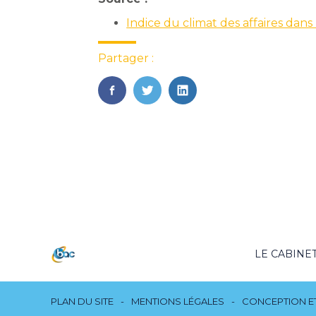
Indice du climat des affaires dan
Partager :
FaceBook
Twitter
LinkedIn
Footer
LE CABINE
Principale
Footer
PLAN DU SITE
MENTIONS LÉGALES
CONCEPTION ET