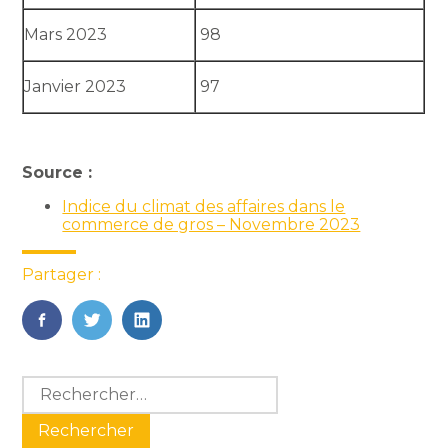
Mars 2023
98
Janvier 2023
97
Source :
Indice du climat des affaires dans le
commerce de gros – Novembre 2023
Partager :
FaceBook
Twitter
LinkedIn
Blog
Rechercher :
sidebar