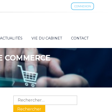
CONNEXION
ACTUALITÉS
VIE DU CABINET
CONTACT
LE COMMERCE
Blog
Rechercher :
sidebar