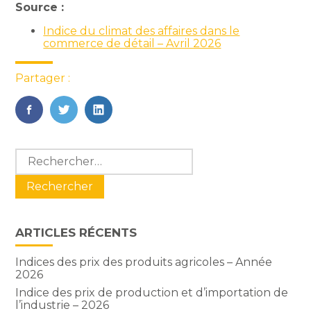
Source :
Indice du climat des affaires dans le
commerce de détail – Avril 2026
Partager :
FaceBook
Twitter
LinkedIn
Blog
Rechercher :
sidebar
ARTICLES RÉCENTS
Indices des prix des produits agricoles – Année
2026
Indice des prix de production et d’importation de
l’industrie – 2026