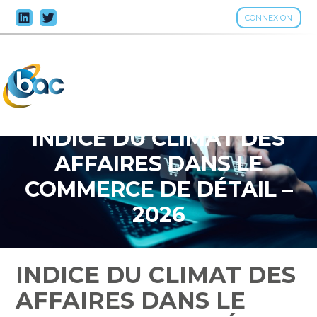
CONNEXION
Aller
au
contenu
INDICE DU CLIMAT DES
AFFAIRES DANS LE
COMMERCE DE DÉTAIL –
2026
INDICE DU CLIMAT DES
AFFAIRES DANS LE