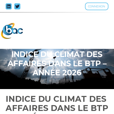
CONNEXION
Aller
au
contenu
INDICE DU CLIMAT DES
AFFAIRES DANS LE BTP –
ANNÉE 2026
INDICE DU CLIMAT DES
AFFAIRES DANS LE BTP