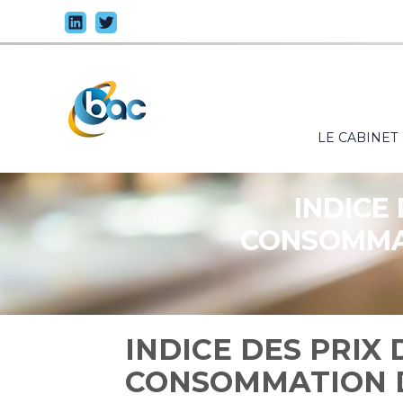
Principal
LE CABINET
Aller
au
contenu
INDICE
CONSOMMAT
INDICE DES PRIX
CONSOMMATION 