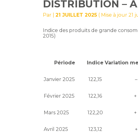
DISTRIBUTION – 
Par
|
21 JUILLET 2025
( Mise à jour 21 j
Indice des produits de grande consomm
2015)
Période
Indice
Variation me
Janvier 2025
122,15
–
Février 2025
122,16
+
Mars 2025
122,20
+
Avril 2025
123,12
+