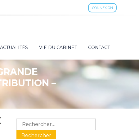
CONNEXION
ACTUALITÉS
VIE DU CABINET
CONTACT
 GRANDE
RIBUTION –
E
Blog
Rechercher :
sidebar