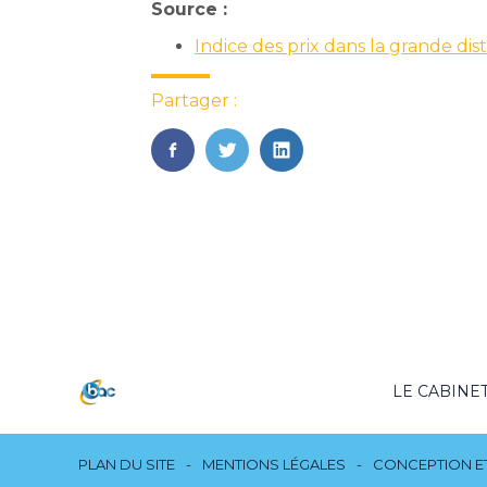
Source :
Indice des prix dans la grande dist
Partager :
FaceBook
Twitter
LinkedIn
Footer
LE CABINE
Principale
Footer
PLAN DU SITE
MENTIONS LÉGALES
CONCEPTION ET