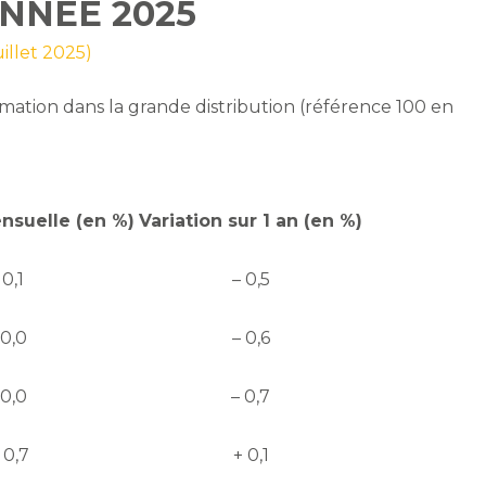
ANNÉE 2025
uillet 2025)
ation dans la grande distribution (référence 100 en
nsuelle (en %)
Variation sur 1 an (en %)
 0,1
– 0,5
 0,0
– 0,6
 0,0
– 0,7
 0,7
+ 0,1