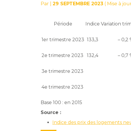
Par
|
29 SEPTEMBRE 2023
( Mise à jo
Période
Indice
Variation tri
1er trimestre 2023
133,3
– 0,2
2e trimestre 2023
132,4
– 0,7
3e trimestre 2023
4e trimestre 2023
Base 100 : en 2015
Source :
Indice des prix des logements neu