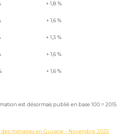
%
+ 1,8 %
%
+ 1,6 %
%
+ 1,3 %
%
+ 1,6 %
%
+ 1,6 %
ommation est désormais publié en base 100 = 2015.
ion des ménages en Guyane – Novembre 2025