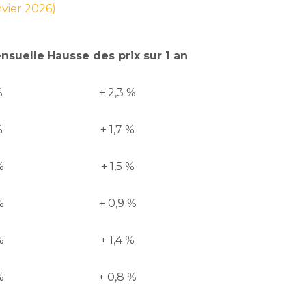
nvier 2026)
ensuelle
Hausse des prix sur 1 an
%
+ 2,3 %
%
+ 1,7 %
%
+ 1,5 %
%
+ 0,9 %
%
+ 1,4 %
%
+ 0,8 %