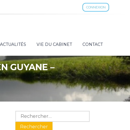
CONNEXION
ACTUALITÉS
VIE DU CABINET
CONTACT
EN GUYANE –
Blog
Rechercher :
sidebar