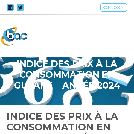
CONNEXION
Aller
au
contenu
INDICE DES PRIX À LA
CONSOMMATION EN
GUYANE – ANNÉE 2024
INDICE DES PRIX À LA
CONSOMMATION EN