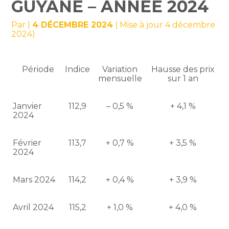
GUYANE – ANNÉE 2024
Par
|
4 DÉCEMBRE 2024
( Mise à jour 4 décembre
2024)
Période
Indice
Variation
Hausse des prix
mensuelle
sur 1 an
Janvier
112,9
– 0,5 %
+ 4,1 %
2024
Février
113,7
+ 0,7 %
+ 3,5 %
2024
Mars 2024
114,2
+ 0,4 %
+ 3,9 %
Avril 2024
115,2
+ 1,0 %
+ 4,0 %