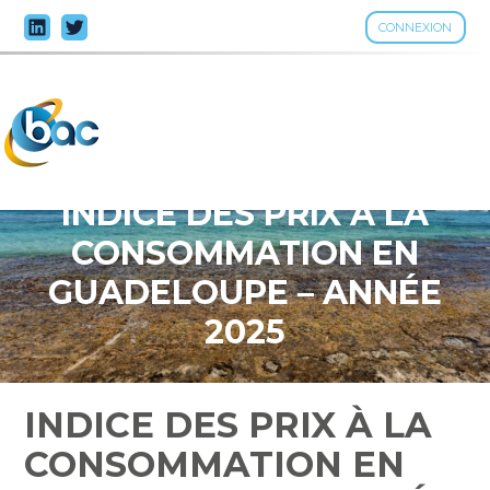
CONNEXION
Aller
au
contenu
INDICE DES PRIX À LA
CONSOMMATION EN
GUADELOUPE – ANNÉE
2025
INDICE DES PRIX À LA
CONSOMMATION EN