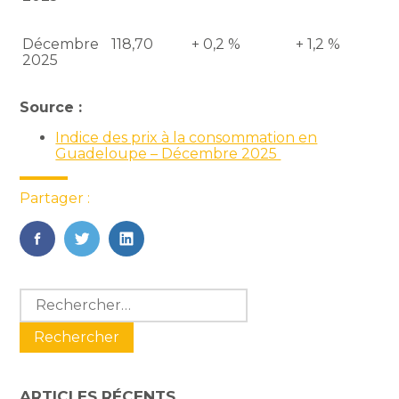
Décembre
118,70
+ 0,2 %
+ 1,2 %
2025
Source :
Indice des prix à la consommation en
Guadeloupe – Décembre 2025
Partager :
FaceBook
Twitter
LinkedIn
Blog
Rechercher :
sidebar
ARTICLES RÉCENTS